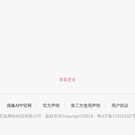
查看更多
偶像APP官网
官方声明
第三方使用声明
用户协议
互娱网络科技有限公司 · 版权所有Copyright©2019 ·
粤ICP备17015162