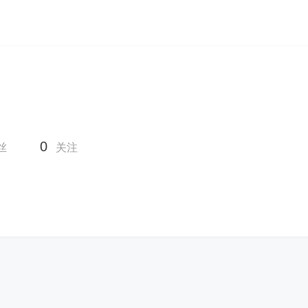
0
丝
关注