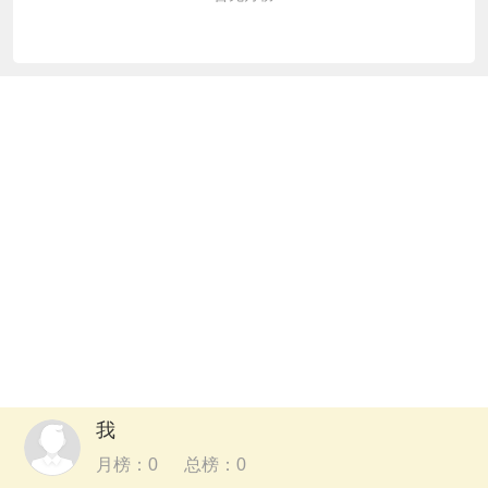
我
月榜：
0
总榜：
0