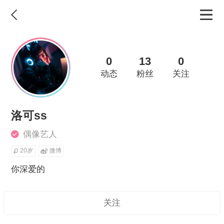
0
13
0
动态
粉丝
关注
洛可ss
偶像艺人
20岁
微博
你深爱的
关注